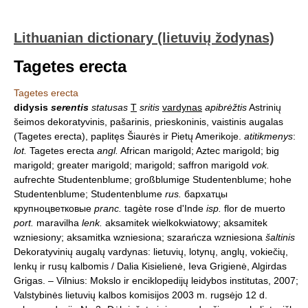
Lithuanian dictionary (lietuvių žodynas)
Tagetes erecta
Tagetes erecta
didysis
serentis
statusas
T
sritis
vardynas
apibrėžtis
Astrinių
šeimos dekoratyvinis, pašarinis, prieskoninis, vaistinis augalas
(Tagetes erecta), paplitęs Šiaurės ir Pietų Amerikoje.
atitikmenys
:
lot.
Tagetes erecta
angl.
African marigold; Aztec marigold; big
marigold; greater marigold; marigold; saffron marigold
vok.
aufrechte Studentenblume; großblumige Studentenblume; hohe
Studentenblume; Studentenblume
rus.
бархатцы
крупноцветковые
pranc.
tagète rose d'Inde
isp.
flor de muerto
port.
maravilha
lenk.
aksamitek wielkokwiatowy; aksamitek
wzniesiony; aksamitka wzniesiona; szarańcza wzniesiona
šaltinis
Dekoratyvinių augalų vardynas: lietuvių, lotynų, anglų, vokiečių,
lenkų ir rusų kalbomis / Dalia Kisielienė, Ieva Grigienė, Algirdas
Grigas. – Vilnius: Mokslo ir enciklopedijų leidybos institutas, 2007;
Valstybinės lietuvių kalbos komisijos 2003 m. rugsėjo 12 d.