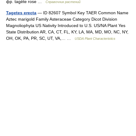
фр. tagète rose …
Справочник растений
Tagetes erecta
— ID 82607 Symbol Key TAER Common Name
Aztec marigold Family Asteraceae Category Dicot Division
Magnoliophyta US Nativity Introduced to U.S. US/NA Plant Yes
State Distribution AR, CA, CT, FL, KY, LA, MA, MD, MO, NC, NY,
OH, OK, PA, PR, SC, UT, VA,… …
USDA Plant Characteristics