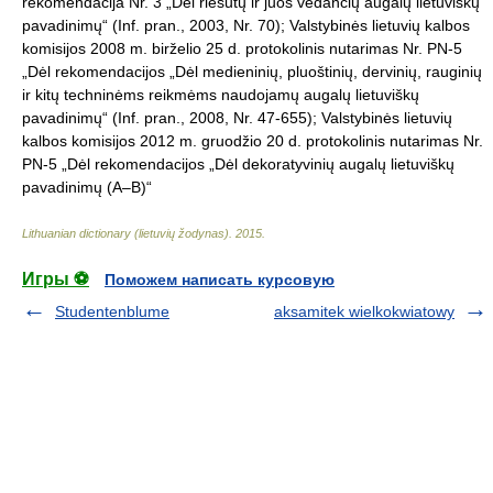
rekomendacija Nr. 3 „Dėl riešutų ir juos vedančių augalų lietuviškų
pavadinimų“ (Inf. pran., 2003, Nr. 70); Valstybinės lietuvių kalbos
komisijos 2008 m. birželio 25 d. protokolinis nutarimas Nr. PN-5
„Dėl rekomendacijos „Dėl medieninių, pluoštinių, dervinių, rauginių
ir kitų techninėms reikmėms naudojamų augalų lietuviškų
pavadinimų“ (Inf. pran., 2008, Nr. 47-655); Valstybinės lietuvių
kalbos komisijos 2012 m. gruodžio 20 d. protokolinis nutarimas Nr.
PN-5 „Dėl rekomendacijos „Dėl dekoratyvinių augalų lietuviškų
pavadinimų (A–B)“
Lithuanian dictionary (lietuvių žodynas)
.
2015
.
Игры ⚽
Поможем написать курсовую
Studentenblume
aksamitek wielkokwiatowy