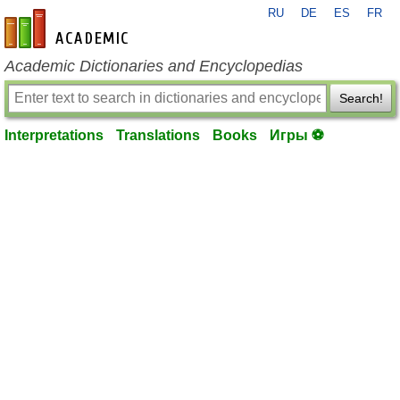
RU
DE
ES
FR
en-academic.com
Academic Dictionaries and Encyclopedias
Search!
Interpretations
Translations
Books
Игры ⚽