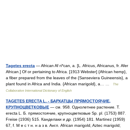
Tagetes erecta
— African Af ri*can, a. [L. Africus, Africanus, fr. Afer
African.] Of or pertaining to Africa. [1913 Webster] {African hemp},
a fiber prepared from the leaves of the {Sanseviera Guineensis}, a
plant found in Africa and India. {African marigold}, a… …
The
Collaborative International Dictionary of English
TAGETES ERECTA L. - БАРХАТЦЫ ПРЯМОСТОЯЧИЕ,
КРУПНОЦВЕТКОВЫЕ
— см. 958. Однолетнее растение. Т.
erecta L. Б. прямостоячие, крупноцветковые Sp. pl. (1753) 887.
Freise (1936) 515. Канделаки и др. (1954) 181. Martinez (1959)
67, f. М е с т н. н а з в. Англ. African marigold, Aztec marigold;