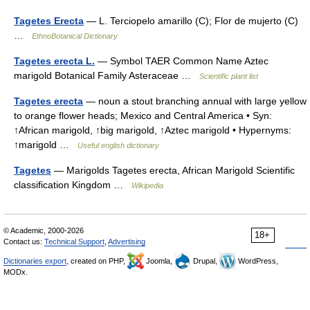
Tagetes Erecta
— L. Terciopelo amarillo (C); Flor de mujerto (C)
…
EthnoBotanical Dictionary
Tagetes erecta L.
— Symbol TAER Common Name Aztec
marigold Botanical Family Asteraceae …
Scientific plant list
Tagetes erecta
— noun a stout branching annual with large yellow
to orange flower heads; Mexico and Central America • Syn:
↑African marigold, ↑big marigold, ↑Aztec marigold • Hypernyms:
↑marigold …
Useful english dictionary
Tagetes
— Marigolds Tagetes erecta, African Marigold Scientific
classification Kingdom …
Wikipedia
© Academic, 2000-2026
18+
Contact us:
Technical Support
,
Advertising
Dictionaries export
, created on PHP,
Joomla,
Drupal,
WordPress,
MODx.